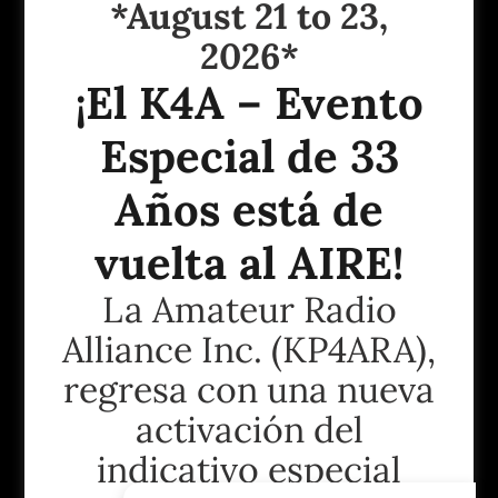
*August 21 to 23,
derechos reservados.
2026*
Powered by
¡El K4A – Evento
Especial de 33
JUNTA DE DIRECTORES
KP4ARA
Años está de
ARAEVENT 2026
ARA BLOG
vuelta al AIRE!
FACEBOOK FEED
KP4ARA VE TEAM
La Amateur Radio
PÁGINA EXCLUSIVA SOCIOS
Alliance Inc. (KP4ARA),
KP4ARA QRZ PAGE
regresa con una nueva
FCC PARTE 97 ACTUALIZADA
FRN
activación del
HAM RADIO
indicativo especial
KP4ARA APRS MAP
REPASO EXAMEN TÉCNICO 1