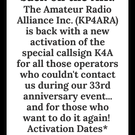
The Amateur Radio
Alliance Inc. (KP4ARA)
is back with a new
JUNTA DE DIRECTORES 2026
activation of the
Presidente: Andrés - KP4ABO
special callsign K4A
Vice Presidente: Javier - WP3JG
for all those operators
Secretaria: Mónica WP4TWA
who couldn't contact
Tesorera: Wanda - KP4NYC
us during our 33rd
Historiadora: Yolanda - WP4QZF
anniversary event...
Enlace con Socios Regulares: Wilson - WP4SRT
and for those who
Relacionista Público: Pedro - KP4PPC
want to do it again!
Activation Dates*
Copyright © 2019 Amateur Radio Alliance Inc. - Todos los