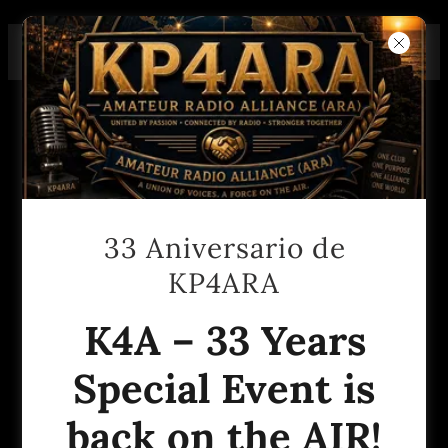
BIENVENIDOS A AMATEUR
RADIO ALLIANCE INC.
33 Aniversario de
KP4ARA
Junta de Directores 2026
K4A – 33 Years
Special Event is
back on the AIR!